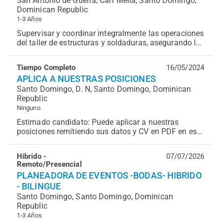
San Antonio de Guerra, Carr Mella, Santo Domingo,
Dominican Republic
1-3 Años
Supervisar y coordinar integralmente las operaciones
del taller de estructuras y soldaduras, asegurando la
correcta ejecución de procesos de mantenimi...
Tiempo Completo
16/05/2024
APLICA A NUESTRAS POSICIONES
Santo Domingo, D. N, Santo Domingo, Dominican
Republic
Ninguno
Estimado candidato: Puede aplicar a nuestras
posiciones remitiendo sus datos y CV en PDF en esta
aplicación. Evaluaremos su perfil acorde a los
requer...
Hibrido -
07/07/2026
Remoto/Presencial
PLANEADORA DE EVENTOS -BODAS- HIBRIDO
- BILINGUE
Santo Domingo, Santo Domingo, Dominican
Republic
1-3 Años