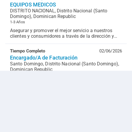
EQUIPOS MEDICOS
DISTRITO NACIONAL, Distrito Nacional (Santo
Domingo), Dominican Republic
1-3 Años
Asegurar y promover el mejor servicio a nuestros
clientes y consumidores a través de la dirección y
supervisión acertada de su equipo de trabajo, con ...
Tiempo Completo
02/06/2026
Encargado/A de Facturación
Santo Domingo, Distrito Nacional (Santo Domingo),
Dominican Republic
1-3 Años
Objetivo General del Puesto Garantizar la correcta
facturación de las operaciones comerciales de la
empresa, asegurando el cumplimiento fiscal, la int...
Tiempo Completo
02/06/2026
COORDINADOR DE CUMPLIMIENTO
Santo Domingo, Distrito Nacional (Santo Domingo),
Dominican Republic
1-3 Años